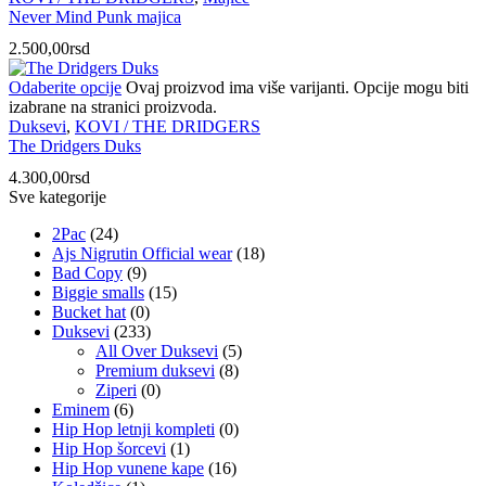
Never Mind Punk majica
2.500,00
rsd
Odaberite opcije
Ovaj proizvod ima više varijanti. Opcije mogu biti
izabrane na stranici proizvoda.
Duksevi
,
KOVI / THE DRIDGERS
The Dridgers Duks
4.300,00
rsd
Sve kategorije
2Pac
(24)
Ajs Nigrutin Official wear
(18)
Bad Copy
(9)
Biggie smalls
(15)
Bucket hat
(0)
Duksevi
(233)
All Over Duksevi
(5)
Premium duksevi
(8)
Ziperi
(0)
Eminem
(6)
Hip Hop letnji kompleti
(0)
Hip Hop šorcevi
(1)
Hip Hop vunene kape
(16)