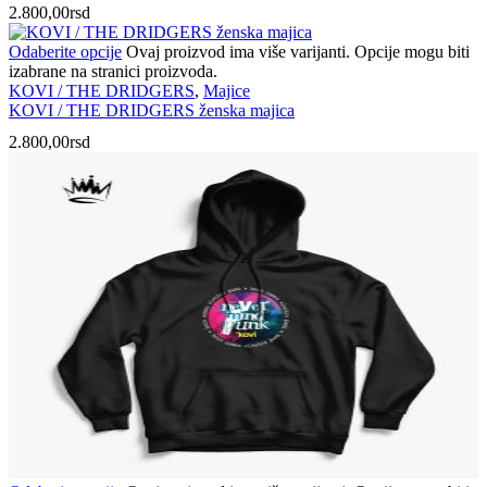
2.800,00
rsd
Odaberite opcije
Ovaj proizvod ima više varijanti. Opcije mogu biti
izabrane na stranici proizvoda.
KOVI / THE DRIDGERS
,
Majice
KOVI / THE DRIDGERS ženska majica
2.800,00
rsd