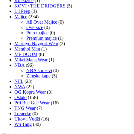
Koledžice
(1)
KOVI / THE DRIDGERS
(5)
Lil Peep
(3)
Majice
(234)
All Over Majice
(0)
Oversize
(0)
Polo majice
(0)
Premium majice
(1)
Marinyo Naygori Wear
(2)
Menthol Man
(1)
MF DOOM
(8)
Mikri Maus Wear
(1)
NBA
(96)
NBA šortsevi
(0)
Zimske kape
(5)
NFL
(23)
NWA
(22)
OG Kopra Wear
(3)
Ostalo
(158)
Prti Bee Gee Wear
(16)
TNG Wear
(7)
Trenerke
(0)
Ukov i Vudži
(16)
Wu Tang
(30)