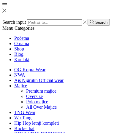
Search input
Search
Menu
Categories
Početna
O nama
Shop
Blog
Kontakt
OG Kopra Wear
NWA
Ajs Nigrutin Official wear
Majice
Premium majice
Oversize
Polo majice
All Over Majice
TNG Wear
Wu Tang
Hip Hop letnji kompleti
Bucket hat