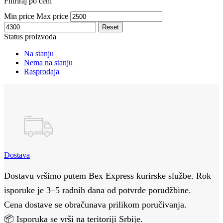
Filtriraj po ceni
Min price
Max price
Reset
Status proizvoda
Na stanju
Nema na stanju
Rasprodaja
Dostava
Dostavu vršimo putem Bex Express kurirske službe. Rok
isporuke je 3–5 radnih dana od potvrde porudžbine.
Cena dostave se obračunava prilikom poručivanja.
📦 Isporuka se vrši na teritoriji Srbije.