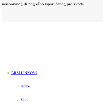
neispravnog ili pogrešno isporučenog proizvoda.
hiphopshop28@gmail.com
BRZI LINKOVI
Home
Shop