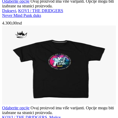
Odaberite opcije
Ovaj proizvod ima više varijanti. Opcije mogu biti
izabrane na stranici proizvoda.
Duksevi
,
KOVI / THE DRIDGERS
Never Mind Punk duks
4.300,00
rsd
Odaberite opcije
Ovaj proizvod ima više varijanti. Opcije mogu biti
izabrane na stranici proizvoda.
KOVI / THE DRIDGERS
,
Majice