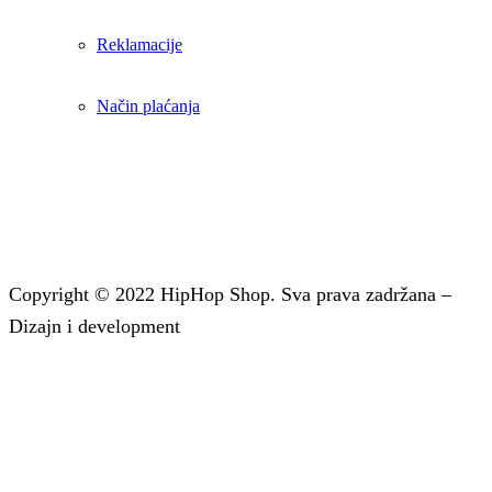
Reklamacije
Način plaćanja
ZAPRATITE NAS
Facebook
Instagram
Copyright © 2022 HipHop Shop. Sva prava zadržana –
Dizajn i development
TeachR
.