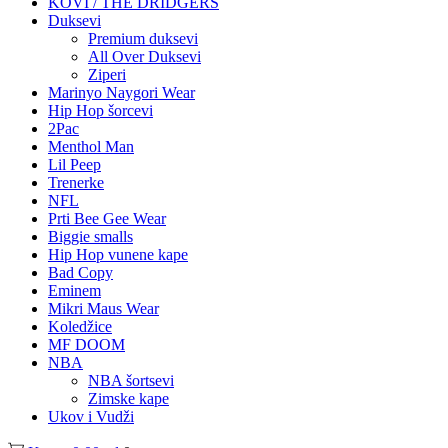
KOVI / THE DRIDGERS
Duksevi
Premium duksevi
All Over Duksevi
Ziperi
Marinyo Naygori Wear
Hip Hop šorcevi
2Pac
Menthol Man
Lil Peep
Trenerke
NFL
Prti Bee Gee Wear
Biggie smalls
Hip Hop vunene kape
Bad Copy
Eminem
Mikri Maus Wear
Koledžice
MF DOOM
NBA
NBA šortsevi
Zimske kape
Ukov i Vudži