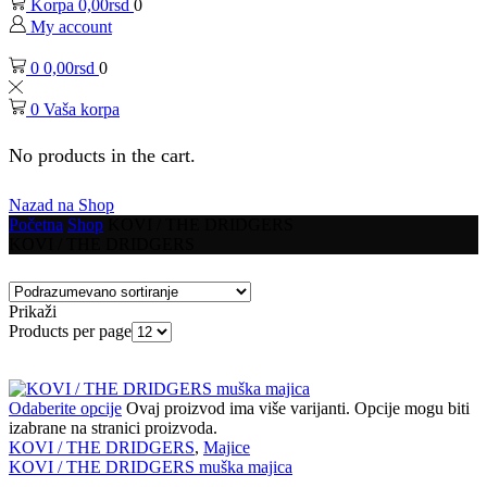
Korpa
0,00
rsd
0
My account
0
0,00
rsd
0
0
Vaša korpa
No products in the cart.
Nazad na Shop
Početna
Shop
KOVI / THE DRIDGERS
KOVI / THE DRIDGERS
Prikaži
Products per page
Odaberite opcije
Ovaj proizvod ima više varijanti. Opcije mogu biti
izabrane na stranici proizvoda.
KOVI / THE DRIDGERS
,
Majice
KOVI / THE DRIDGERS muška majica