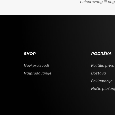
neispravnog ili po
SHOP
PODRŠKA
Novi proizvodi
Politika priva
Najprodavanije
Dostava
Reklamacije
Način plaćan