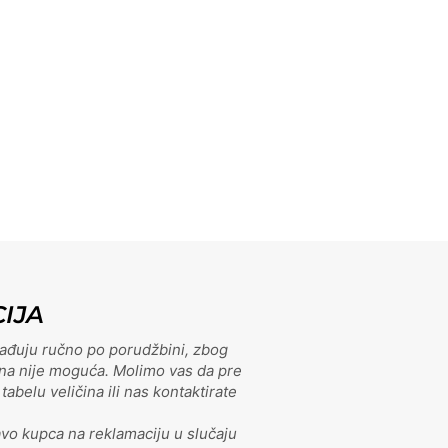
IJA
rađuju ručno po porudžbini, zbog
na nije moguća. Molimo vas da pre
abelu veličina ili nas kontaktirate
avo kupca na reklamaciju u slučaju