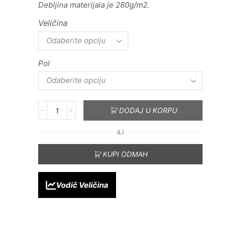
Debljina materijala je 280g/m2.
Veličina
Pol
DODAJ U KORPU
ILI
KUPI ODMAH
Vodič Veličina