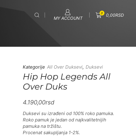
0
0,00
RSD
MY ACCOUNT
Kategorije
All Over Duksevi
,
Duksevi
Hip Hop Legends All
Over Duks
4.190,00
rsd
Duksevi su izrađeni od 100% roko pamuka.
Roko pamuk je jedan od najkvalitetnijih
pamuka na tržištu.
Procenat sakupljanja 1-2%.