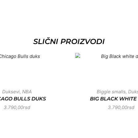
SLIČNI PROIZVODI
Duksevi
,
NBA
Biggie smalls
,
Duk
CAGO BULLS DUKS
BIG BLACK WHITE
3.790,00
rsd
3.790,00
rsd