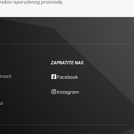
grešno isporučenog proizvoda.
ZAPRATITE NAS
tnosti
Facebook
Instagram
ja