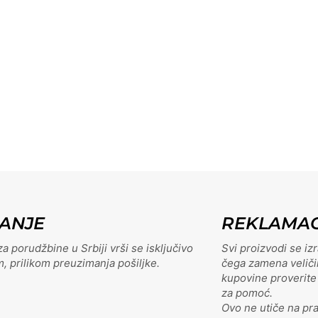
ANJE
REKLAMAC
a porudžbine u Srbiji vrši se isključivo
Svi proizvodi se iz
 prilikom preuzimanja pošiljke.
čega zamena veliči
kupovine proverite t
za pomoć.
Ovo ne utiče na pr