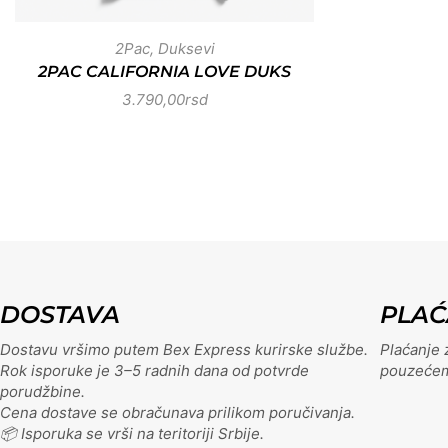
2Pac
,
Duksevi
2PAC CALIFORNIA LOVE DUKS
3.790,00
rsd
DOSTAVA
PLAĆ
Dostavu vršimo putem Bex Express kurirske službe.
Plaćanje z
Rok isporuke je 3–5 radnih dana od potvrde
pouzećem,
porudžbine.
Cena dostave se obračunava prilikom poručivanja.
📦 Isporuka se vrši na teritoriji Srbije.