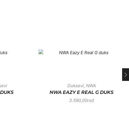
sevi
Duksevi
,
NWA
 DUKS
NWA EAZY E REAL G DUKS
3.590,00
rsd