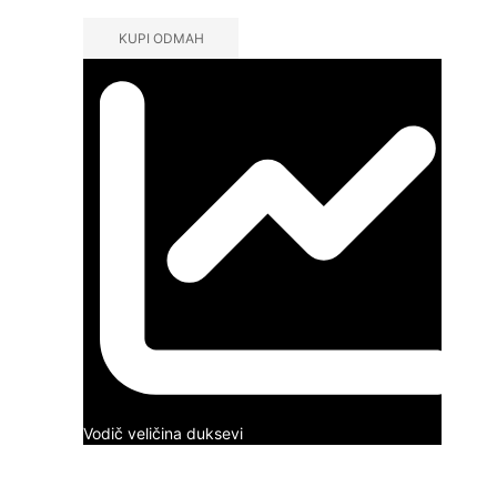
KUPI ODMAH
Vodič veličina duksevi