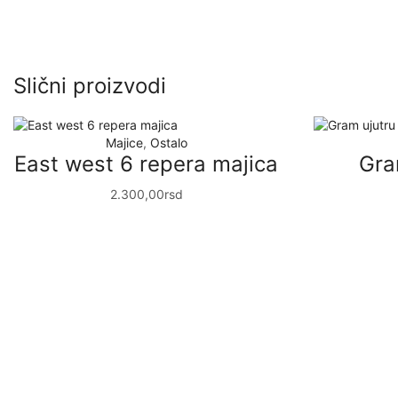
Slični proizvodi
Majice
,
Ostalo
East west 6 repera majica
Gra
2.300,00
rsd