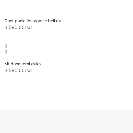
Dont panic its organic beli du...
3.590,00
rsd
Mf doom crni duks
3.590,00
rsd