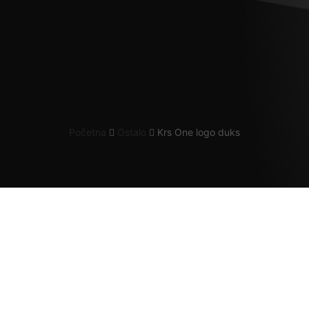
Početna
Ostalo
Krs One logo duks