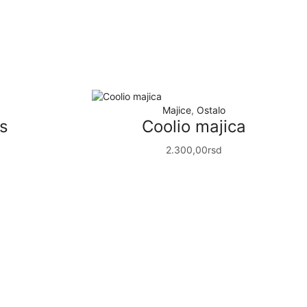
Majice
,
Ostalo
s
Coolio majica
2.300,00
rsd