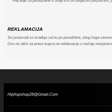
Plaćanje za porudžbine u Srbiji vrši se isključivo pouzećem, 
REKLAMACIJA
Svi proizvodi se izrađuju ručno po porudžbini, zbog čega zamena 
Ovo ne utiče na pravo kupca na reklamaciju u slučaju neispravn
Hiphopshop28@gmail.com