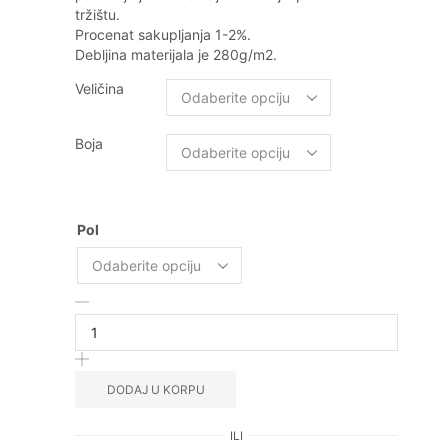
tržištu.
Procenat sakupljanja 1-2%.
Debljina materijala je 280g/m2.
Veličina
Boja
Pol
Krs
One
logo
duks
količina
DODAJ U KORPU
ILI