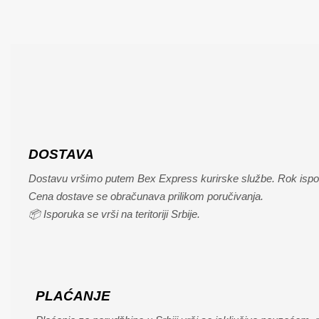
DOSTAVA
Dostavu vršimo putem Bex Express kurirske službe. Rok ispor
Cena dostave se obračunava prilikom poručivanja.
📦 Isporuka se vrši na teritoriji Srbije.
PLAĆANJE