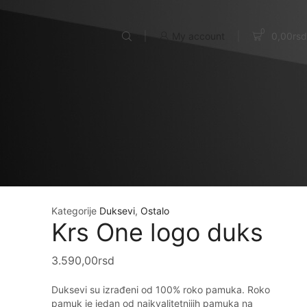
0
My account
0,00
rsd
Kategorije
Duksevi
,
Ostalo
Krs One logo duks
3.590,00
rsd
Duksevi su izrađeni od 100% roko pamuka. Roko
pamuk je jedan od najkvalitetnijih pamuka na