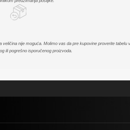
prilikom preuzimanja pošiljke.
veličina nije moguća. Molimo vas da pre kupovine proverite tabelu ve
og ili pogrešno isporučenog proizvoda.