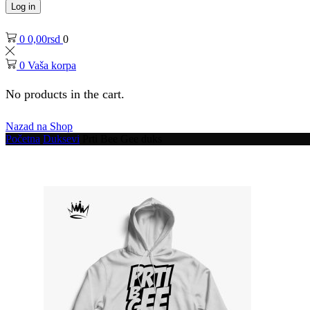
Log in
0
0,00
rsd
0
0
Vaša korpa
No products in the cart.
Nazad na Shop
Početna
Duksevi
Prti Bee Gee duks