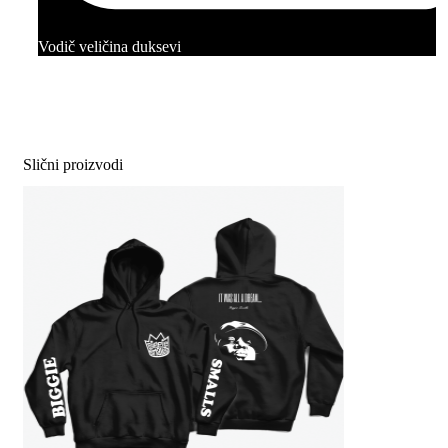
Vodič veličina duksevi
Slični proizvodi