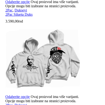
Odaberite opcije
Ovaj proizvod ima više varijanti.
Opcije mogu biti izabrane na stranici proizvoda.
2Pac
,
Duksevi
2Pac Silueta Duks
3.590,00
rsd
Odaberite opcije
Ovaj proizvod ima više varijanti.
Opcije mogu biti izabrane na stranici proizvoda.