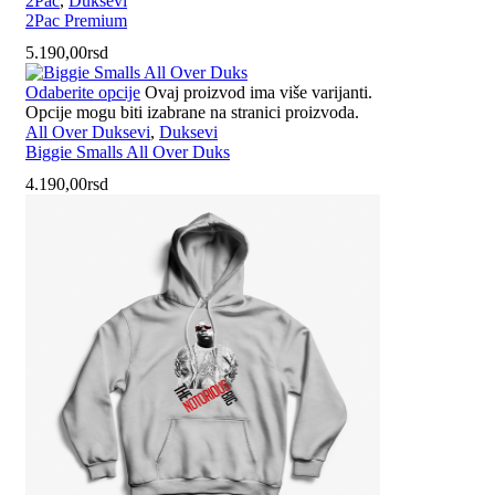
2Pac
,
Duksevi
2Pac Premium
5.190,00
rsd
Odaberite opcije
Ovaj proizvod ima više varijanti.
Opcije mogu biti izabrane na stranici proizvoda.
All Over Duksevi
,
Duksevi
Biggie Smalls All Over Duks
4.190,00
rsd