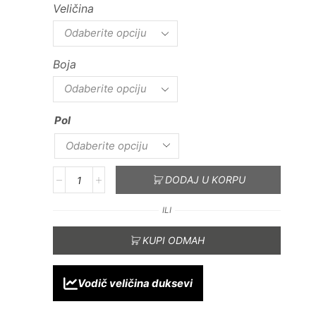
Veličina
Boja
Pol
DODAJ U KORPU
ILI
KUPI ODMAH
Vodič veličina duksevi