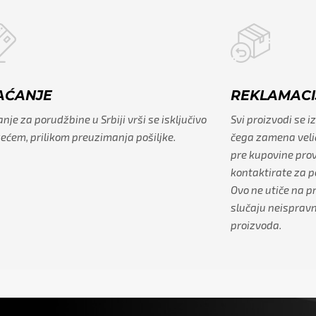
AĆANJE
REKLAMACI
nje za porudžbine u Srbiji vrši se isključivo
Svi proizvodi se 
ećem, prilikom preuzimanja pošiljke.
čega zamena veli
pre kupovine prove
kontaktirate za 
Ovo ne utiče na p
slučaju neispravn
proizvoda.