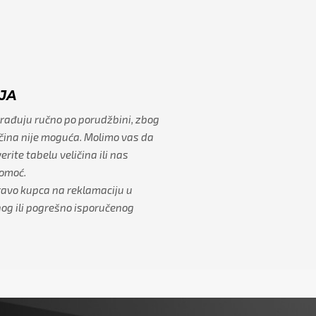
JA
izrađuju ručno po porudžbini, zbog
čina nije moguća. Molimo vas da
rite tabelu veličina ili nas
pomoć.
ravo kupca na reklamaciju u
og ili pogrešno isporučenog