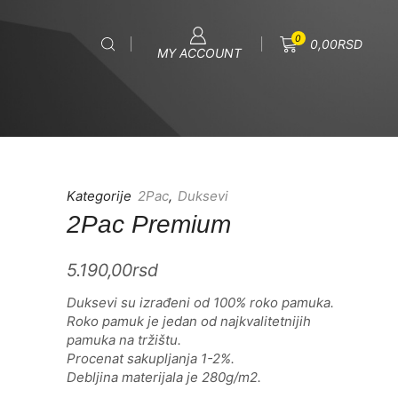
0
0,00
RSD
MY ACCOUNT
Kategorije
2Pac
,
Duksevi
2Pac Premium
5.190,00
rsd
Duksevi su izrađeni od 100% roko pamuka.
Roko pamuk je jedan od najkvalitetnijih
pamuka na tržištu.
Procenat sakupljanja 1-2%.
Debljina materijala je 280g/m2.