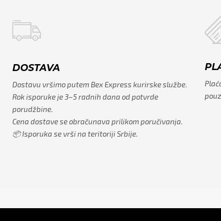
PL
DOSTAVA
Plaća
Dostavu vršimo putem Bex Express kurirske službe.
pouz
Rok isporuke je 3–5 radnih dana od potvrde
porudžbine.
Cena dostave se obračunava prilikom poručivanja.
📦 Isporuka se vrši na teritoriji Srbije.