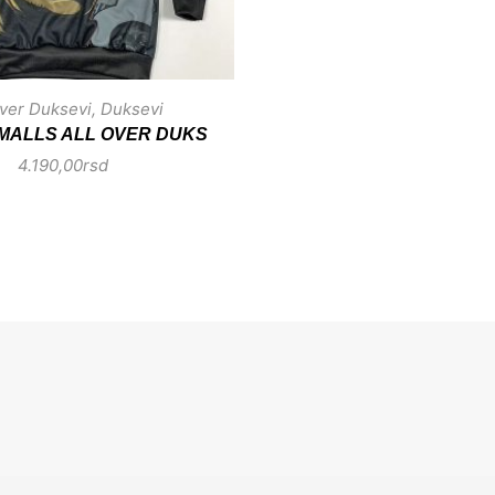
Over Duksevi
,
Duksevi
SMALLS ALL OVER DUKS
4.190,00
rsd