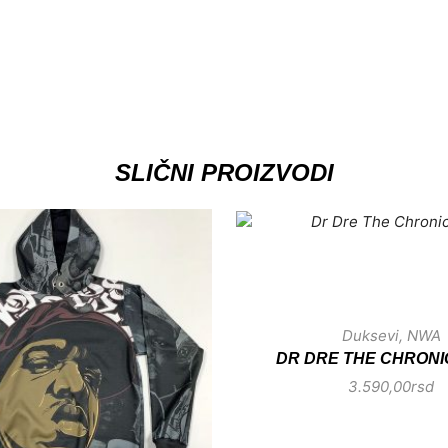
SLIČNI PROIZVODI
Duksevi
,
NWA
DR DRE THE CHRONI
3.590,00
rsd