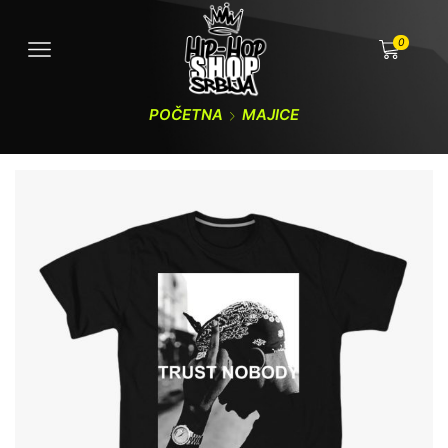
0
POČETNA
MAJICE