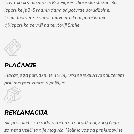
Dostavu vršimo putem Bex Express kurirske službe. Rok
isporuke je 3–5 radnih dana od potvrde porudžbine.
Cena dostave se obračunava prilikom poručivanja.
📦 Isporuka se vrši na teritoriji Srbije.
PLAĆANJE
Plaćanje za porudžbine u Srbiji vrši se isključivo pouzećem,
prilikom preuzimanja pošiljke.
REKLAMACIJA
Svi proizvodi se izrađuju ručno po porudžbini, zbog čega
zamena veličina nije moguća. Molimo vas da pre kupovine