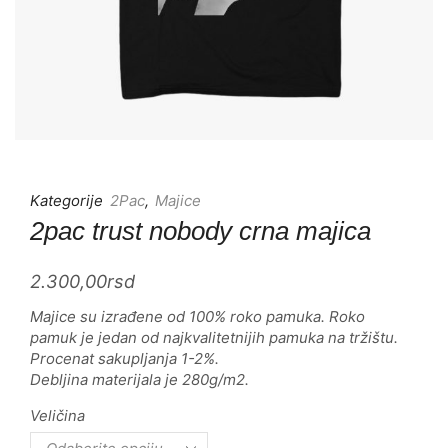
Kategorije
2Pac
,
Majice
2pac trust nobody crna majica
2.300,00
rsd
Majice su izrađene od 100% roko pamuka. Roko
pamuk je jedan od najkvalitetnijih pamuka na tržištu.
Procenat sakupljanja 1-2%.
Debljina materijala je 280g/m2.
Veličina