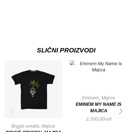
SLIČNI PROIZVODI
Eminem
,
Majice
EMINEM MY NAME IS
MAJICA
2.300,00
rsd
Biggie smalls
,
Majice