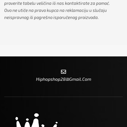
proverite tabelu veličina ili nas kontaktirate za pomoć.
Ovo ne utiče na pravo kupca na reklamaciju u slučaju
neispravnog ili pogrešno isporučenog proizvoda.
Hiphopshop28@gmail.com