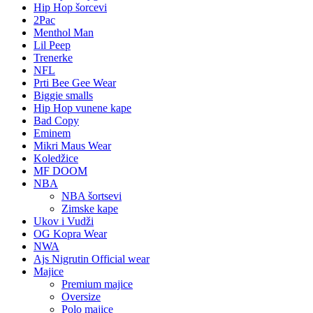
Hip Hop šorcevi
2Pac
Menthol Man
Lil Peep
Trenerke
NFL
Prti Bee Gee Wear
Biggie smalls
Hip Hop vunene kape
Bad Copy
Eminem
Mikri Maus Wear
Koledžice
MF DOOM
NBA
NBA šortsevi
Zimske kape
Ukov i Vudži
OG Kopra Wear
NWA
Ajs Nigrutin Official wear
Majice
Premium majice
Oversize
Polo majice