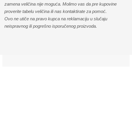
zamena veličina nije moguća. Molimo vas da pre kupovine
proverite tabelu veličina ili nas kontaktirate za pomoć.
Ovo ne utiče na pravo kupca na reklamaciju u slučaju
neispravnog ili pogrešno isporučenog proizvoda.
hiphopshop28@gmail.com