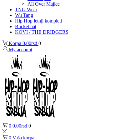
All Over Majice
TNG Wear
Wu Tang
Hip Hop letnji kompleti
Bucket hat
KOVI / THE DRIDGERS
Korpa
0,00
rsd
0
My account
0
0,00
rsd
0
0
Vaša korpa