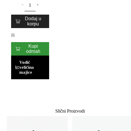
Dodaj u
korpu
ili
Kupi
odmah
Vodič
veličina
majice
Slični Proizvodi