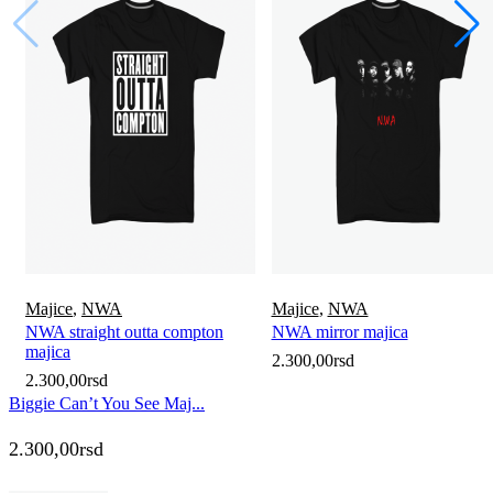
Majice
,
NWA
Majice
,
NWA
NWA straight outta compton
NWA mirror majica
majica
2.300,00
rsd
2.300,00
rsd
Biggie Can’t You See Maj...
2.300,00
rsd