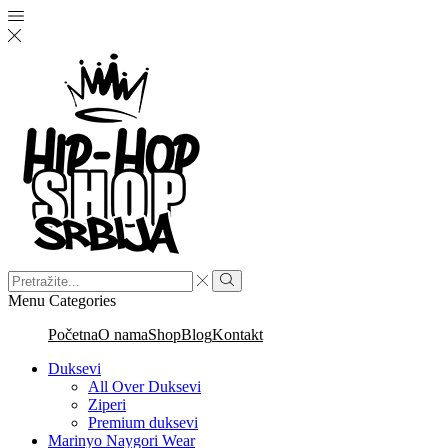
Menu
Categories
Početna
O nama
Shop
Blog
Kontakt
Duksevi
All Over Duksevi
Ziperi
Premium duksevi
Marinyo Naygori Wear