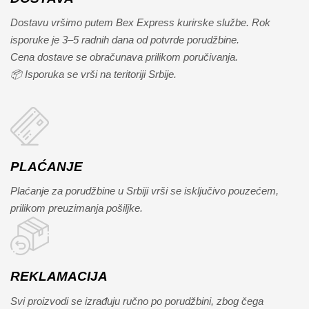
Dostavu vršimo putem Bex Express kurirske službe. Rok
isporuke je 3–5 radnih dana od potvrde porudžbine.
Cena dostave se obračunava prilikom poručivanja.
📦 Isporuka se vrši na teritoriji Srbije.
PLAĆANJE
Plaćanje za porudžbine u Srbiji vrši se isključivo pouzećem,
prilikom preuzimanja pošiljke.
REKLAMACIJA
Svi proizvodi se izrađuju ručno po porudžbini, zbog čega