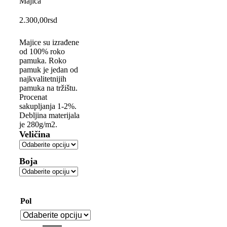
Majica
2.300,00
rsd
Majice su izrađene
od 100% roko
pamuka. Roko
pamuk je jedan od
najkvalitetnijih
pamuka na tržištu.
Procenat
sakupljanja 1-2%.
Debljina materijala
je 280g/m2.
Veličina
Boja
Pol